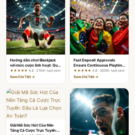
Hướng dẫn chơi Blackjack
Fast Deposit Approvals
với mức cược linh hoạt: Quy
Ensure Continuous Playtime
trình rút gọn cho người mới
on 789club
★★★★★
4.8 · 2744+ lượt xem
★★★★★
4.8 · 3009+ lượt xem
Xem Chi Tiết →
Xem Chi Tiết →
Giải Mã Sức Hút Của Nền
Tảng Cá Cược Trực Tuyến: