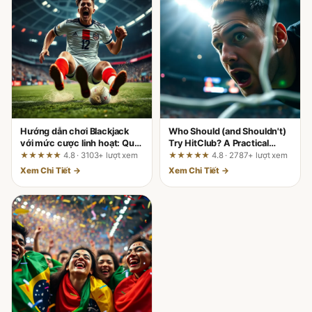
Hướng dẫn chơi Blackjack
Who Should (and Shouldn't)
với mức cược linh hoạt: Quy
Try HitClub? A Practical
trình rút gọn cho người mới
Review of the Download
★★★★★
4.8 · 3103+ lượt xem
★★★★★
4.8 · 2787+ lượt xem
&amp; Play Experience
Xem Chi Tiết →
Xem Chi Tiết →