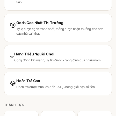
tiếp.
Odds Cao Nhất Thị Trường
🎯
Tỷ lệ cược cạnh tranh nhất, thắng cược nhận thưởng cao hơn
các nhà cái khác.
Hàng Triệu Người Chơi
⭐
Cộng đồng lớn mạnh, uy tín được khẳng định qua nhiều năm.
Hoàn Trả Cao
💎
Hoàn trả cược thua lên đến 1.5%, không giới hạn số tiền.
THÀNH TỰU