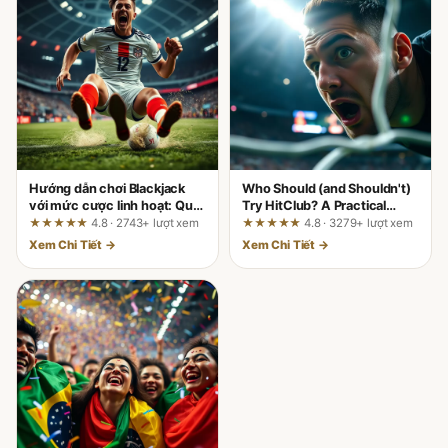
Hướng dẫn chơi Blackjack
Who Should (and Shouldn't)
với mức cược linh hoạt: Quy
Try HitClub? A Practical
trình rút gọn cho người mới
Review of the Download
★★★★★
4.8 · 2743+ lượt xem
★★★★★
4.8 · 3279+ lượt xem
&amp; Play Experience
Xem Chi Tiết →
Xem Chi Tiết →