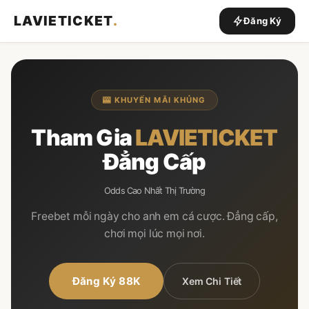
LAVIETICKET
.
Đăng Ký
🎰 KHUYẾN MÃI KHỦNG
Tham Gia
LAVIETICKET
Đẳng Cấp
Odds Cao Nhất Thị Trường
Freebet mỗi ngày cho anh em cá cược. Đẳng cấp,
chơi mọi lúc mọi nơi.
Đăng Ký 88K
Xem Chi Tiết