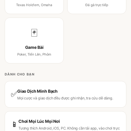
Texas Hold'em, Omaha
Đá gà trực tiếp
🃏
Game Bài
Poker, Tiến Lên, Phỏm
DÀNH CHO BẠN
Giao Dịch Minh Bạch
✅
Mọi cược và giao dịch đều được ghi nhận, tra cứu dễ dàng.
Chơi Mọi Lúc Mọi Nơi
📱
Tương thích Android, iOS, PC. Không cần tải app, vào chơi trực