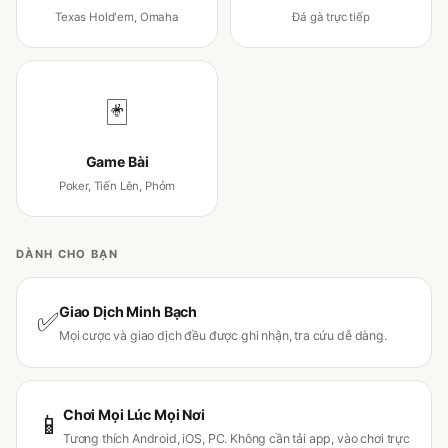
Texas Hold'em, Omaha
Đá gà trực tiếp
🃏
Game Bài
Poker, Tiến Lên, Phỏm
DÀNH CHO BẠN
Giao Dịch Minh Bạch
✅
Mọi cược và giao dịch đều được ghi nhận, tra cứu dễ dàng.
Chơi Mọi Lúc Mọi Nơi
📱
Tương thích Android, iOS, PC. Không cần tải app, vào chơi trực