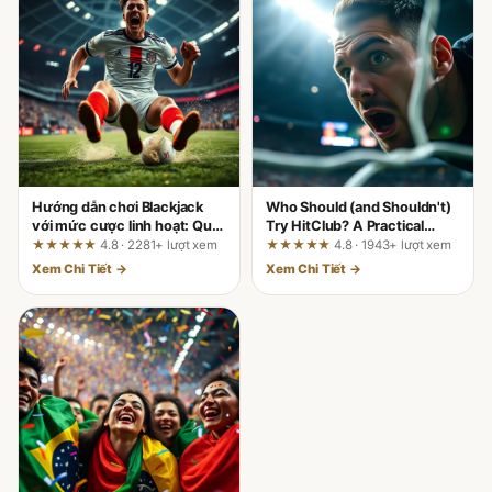
Hướng dẫn chơi Blackjack
Who Should (and Shouldn't)
với mức cược linh hoạt: Quy
Try HitClub? A Practical
trình rút gọn cho người mới
Review of the Download
★★★★★
4.8 · 2281+ lượt xem
★★★★★
4.8 · 1943+ lượt xem
&amp; Play Experience
Xem Chi Tiết →
Xem Chi Tiết →