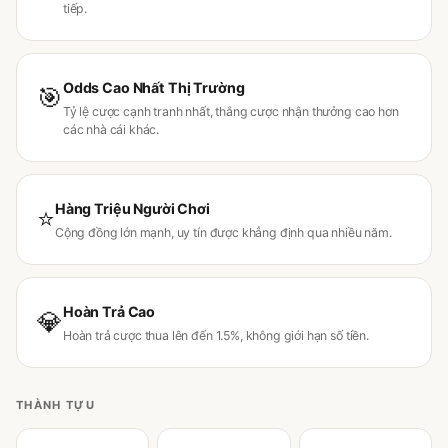
tiếp.
Odds Cao Nhất Thị Trường
🎯
Tỷ lệ cược cạnh tranh nhất, thắng cược nhận thưởng cao hơn
các nhà cái khác.
Hàng Triệu Người Chơi
⭐
Cộng đồng lớn mạnh, uy tín được khẳng định qua nhiều năm.
Hoàn Trả Cao
💎
Hoàn trả cược thua lên đến 1.5%, không giới hạn số tiền.
THÀNH TỰU