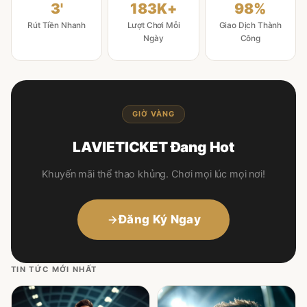
3'
183K+
98%
Rút Tiền Nhanh
Lượt Chơi Mỗi
Giao Dịch Thành
Ngày
Công
GIỜ VÀNG
LAVIETICKET Đang Hot
Khuyến mãi thể thao khủng. Chơi mọi lúc mọi nơi!
Đăng Ký Ngay
TIN TỨC MỚI NHẤT