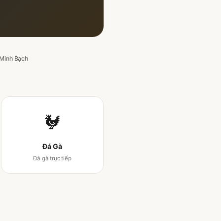
 Minh Bạch
🐓
Đá Gà
Đá gà trực tiếp