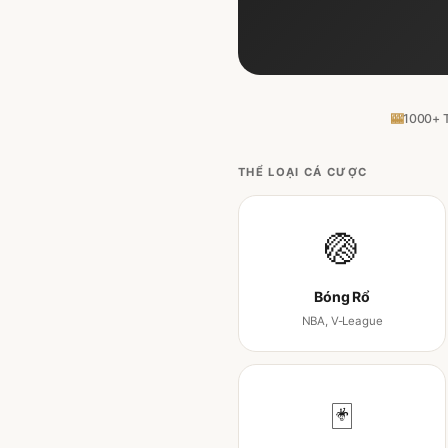
🎰
1000+ T
THỂ LOẠI CÁ CƯỢC
🏐
Bóng Rổ
NBA, V-League
🃏