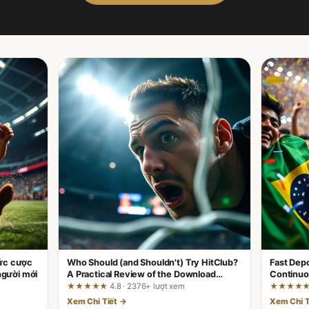
mức cược
Who Should (and Shouldn't) Try HitClub?
Fast Dep
 người mới
A Practical Review of the Download
Continuo
&amp; Play Experience
★★★★★
4.8 · 2376+ lượt xem
★★★★
Xem Chi Tiết →
Xem Chi T