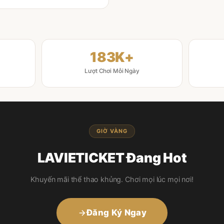
183K+
Lượt Chơi Mỗi Ngày
GIỜ VÀNG
LAVIETICKET Đang Hot
Khuyến mãi thể thao khủng. Chơi mọi lúc mọi nơi!
Đăng Ký Ngay