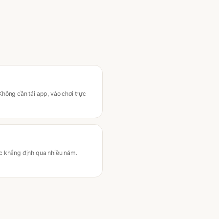
Không cần tải app, vào chơi trực
c khẳng định qua nhiều năm.