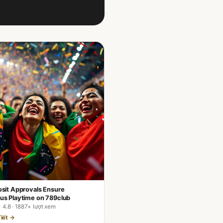
osit Approvals Ensure
us Playtime on 789club
★
4.8 · 1887+ lượt xem
iết →