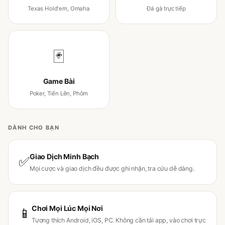
Texas Hold'em, Omaha
Đá gà trực tiếp
🃏
Game Bài
Poker, Tiến Lên, Phỏm
DÀNH CHO BẠN
Giao Dịch Minh Bạch
✅
Mọi cược và giao dịch đều được ghi nhận, tra cứu dễ dàng.
Chơi Mọi Lúc Mọi Nơi
📱
Tương thích Android, iOS, PC. Không cần tải app, vào chơi trực