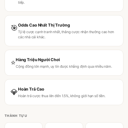
tiếp.
Odds Cao Nhất Thị Trường
🎯
Tỷ lệ cược cạnh tranh nhất, thắng cược nhận thưởng cao hơn
các nhà cái khác.
Hàng Triệu Người Chơi
⭐
Cộng đồng lớn mạnh, uy tín được khẳng định qua nhiều năm.
Hoàn Trả Cao
💎
Hoàn trả cược thua lên đến 1.5%, không giới hạn số tiền.
THÀNH TỰU