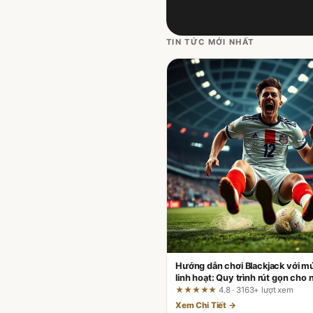
TIN TỨC MỚI NHẤT
Hướng dẫn chơi Blackjack với 
linh hoạt: Quy trình rút gọn cho
★★★★★
4.8 · 3163+ lượt xem
Xem Chi Tiết →