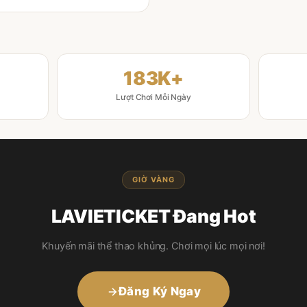
183K+
Lượt Chơi Mỗi Ngày
GIỜ VÀNG
LAVIETICKET Đang Hot
Khuyến mãi thể thao khủng. Chơi mọi lúc mọi nơi!
Đăng Ký Ngay