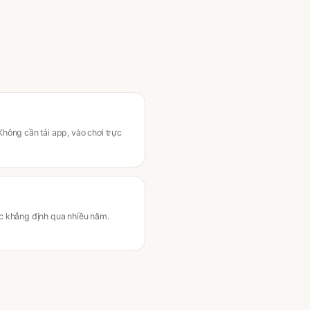
Không cần tải app, vào chơi trực
c khẳng định qua nhiều năm.