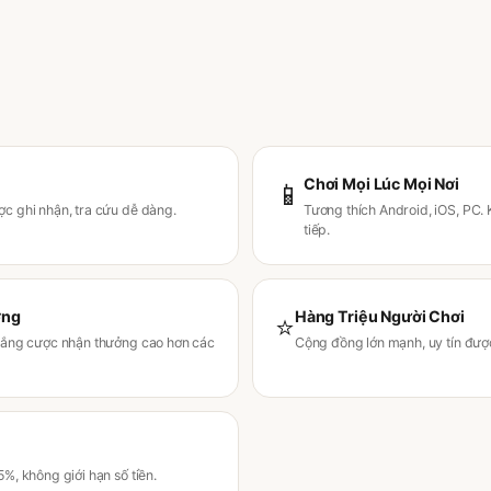
Chơi Mọi Lúc Mọi Nơi
📱
c ghi nhận, tra cứu dễ dàng.
Tương thích Android, iOS, PC. 
tiếp.
ờng
Hàng Triệu Người Chơi
⭐
thắng cược nhận thưởng cao hơn các
Cộng đồng lớn mạnh, uy tín đượ
5%, không giới hạn số tiền.