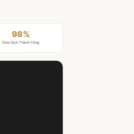
98%
Giao Dịch Thành Công